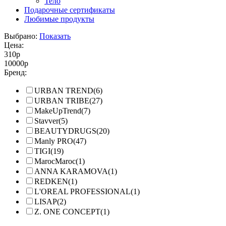
Тело
Подарочные сертификаты
Любимые продукты
Выбрано:
Показать
Цена:
310
р
10000
р
Бренд:
URBAN TREND
(6)
URBAN TRIBE
(27)
MakeUpTrend
(7)
Stavver
(5)
BEAUTYDRUGS
(20)
Manly PRO
(47)
TIGI
(19)
MarocMaroc
(1)
ANNA KARAMOVA
(1)
REDKEN
(1)
L'OREAL PROFESSIONAL
(1)
LISAP
(2)
Z. ONE CONCEPT
(1)