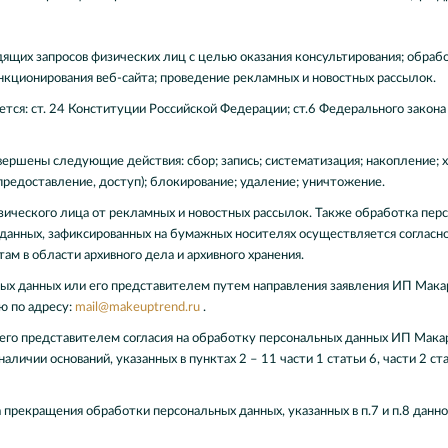
ящих запросов физических лиц с целью оказания консультирования; обрабо
нкционирования веб-сайта; проведение рекламных и новостных рассылок.
ется: ст. 24 Конституции Российской Федерации; ст.6 Федерального зако
ершены следующие действия: сбор; запись; систематизация; накопление; х
 предоставление, доступ); блокирование; удаление; уничтожение.
зического лица от рекламных и новостных рассылок. Также обработка пер
 данных, зафиксированных на бумажных носителях осуществляется соглас
м в области архивного дела и архивного хранения.
ых данных или его представителем путем направления заявления ИП Макаро
ю по адресу:
mail@makeuptrend.ru
.
 его представителем согласия на обработку персональных данных ИП Мака
аличии оснований, указанных в пунктах 2 – 11 части 1 статьи 6, части 2 с
 прекращения обработки персональных данных, указанных в п.7 и п.8 данно