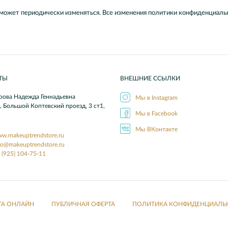
может периодически изменяться. Все изменения политики конфиденциальн
ТЫ
ВНЕШНИЕ ССЫЛКИ
ова Надежда Геннадьевна
Мы в Instagram
а, Большой Коптевский проезд, 3 ст1,
Мы в Facebook
Мы ВКонтакте
w.makeuptrendstore.ru
fo@makeuptrendstore.ru
 (925) 104-75-11
ТА ОНЛАЙН
ПУБЛИЧНАЯ ОФЕРТА
ПОЛИТИКА КОНФИДЕНЦИАЛЬ