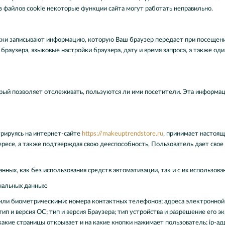
з файлов cookie некоторые функции сайта могут работать неправильно.
ки записывают информацию, которую Ваш браузер передает при посещени
браузера, языковые настройки браузера, дату и время запроса, а также од
орый позволяет отслеживать, пользуются ли ими посетители. Эта информа
трируясь на интернет-сайте
https://makeuptrendstore.ru
, принимает настоящ
тересе, а также подтверждая свою дееспособность, Пользователь дает свое
нных, как без использования средств автоматизации, так и с их использова
нальных данных:
или биометрическими: номера контактных телефонов; адреса электронной 
п и версия ОС; тип и версия Браузера; тип устройства и разрешение его эк
 какие страницы открывает и на какие кнопки нажимает пользователь; ip-ад