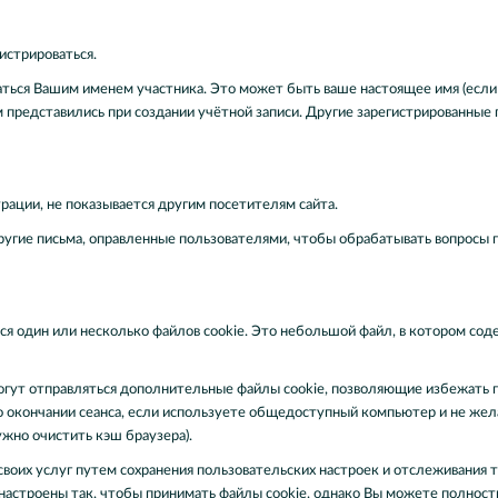
истрироваться.
ться Вашим именем участника. Это может быть ваше настоящее имя (если 
представились при создании учётной записи. Другие зарегистрированные 
рации, не показывается другим посетителям сайта.
гие письма, оправленные пользователями, чтобы обрабатывать вопросы по
ся один или несколько файлов cookie. Это небольшой файл, в котором со
могут отправляться дополнительные файлы cookie, позволяющие избежать п
по окончании сеанса, если используете общедоступный компьютер и не ж
жно очистить кэш браузера).
воих услуг путем сохранения пользовательских настроек и отслеживания т
настроены так, чтобы принимать файлы cookie, однако Вы можете полност